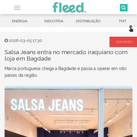

ENERGIA
INDÚSTRIA
DISTRIBUIÇÃO
TMT
touch_app
2026-03-05 17:30
DINHEIRO
Salsa Jeans entra no mercado iraquiano com
loja em Bagdade
Marca portuguesa chega a Bagdade e passa a operar em oito
países da região.