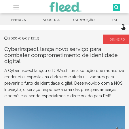

ENERGIA
INDÚSTRIA
DISTRIBUIÇÃO
TMT
touch_app
2026-05-07 12:13
DINHEIRO
CyberInspect lança novo serviço para
combater comprometimento de identidade
digital
A CyberInspect lançou o ID Watch, uma solução que monitoriza
credenciais expostas na dark web e alerta utilizadores para
prevenir o furto de identidade digital. Desenvolvido com a NOS
Inovação, o serviço responde a uma das principais ameaças
cibernéticas, sendo especialmente direcionado para PME.