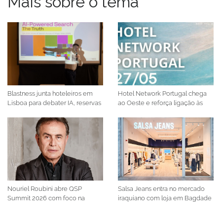
Mais sobre o tema
Blastness junta hoteleiros em
Hotel Network Portugal chega
Lisboa para debater IA, reservas
ao Oeste e reforça ligação às
diretas e rentabilidade
comunidades locais
Nouriel Roubini abre QSP
Salsa Jeans entra no mercado
Summit 2026 com foco na
iraquiano com loja em Bagdade
economia global