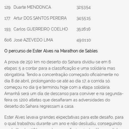
129.
Duarte MENDONCA
32:53:54
177.
Artur DOS SANTOS PEREIRA
34:55:15
193.
Carlos GUERREIRO COELHO
35:26:16
606.
José AZEVEDO LIMA
49:01:10
O percurso de Ester Alves na Marathon de Sables
A prova de 250 km no deserto do Sahara dividiu-se em 6
etapas: 5 a contar para a classificação e uma solidária mas
obrigatória. Tendo a concentração começado oficialmente no
dia 8 de abril, prolongando-se até ao dia 17, a corrida só
começou no dia 9 e terminou hoje com a etapa solidária.
Amanhã será um dia de descanso para conviver e na segunda-
feira os 1200 atletas que desafiaram as adversidades do
deserto do Sahara regressam a casa.
Ester Alves levava grandes expectativas para este desafio, para
o qual trabalhou durante um ano e não desiludiu, conseguindo