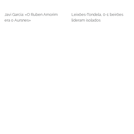
Javi García: «O Ruben Amorim
Leixões-Tondela, 0-1: beirões
era o Aursnes»
lideram isolados