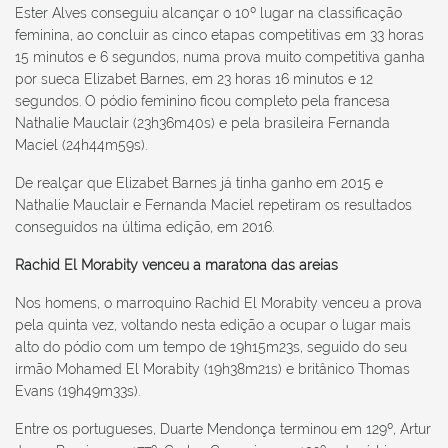
Ester Alves conseguiu alcançar o 10º lugar na classificação
feminina, ao concluir as cinco etapas competitivas em 33 horas
15 minutos e 6 segundos, numa prova muito competitiva ganha
por sueca Elizabet Barnes, em 23 horas 16 minutos e 12
segundos. O pódio feminino ficou completo pela francesa
Nathalie Mauclair (23h36m40s) e pela brasileira Fernanda
Maciel (24h44m59s).
De realçar que Elizabet Barnes já tinha ganho em 2015 e
Nathalie Mauclair e Fernanda Maciel repetiram os resultados
conseguidos na última edição, em 2016.
Rachid El Morabity venceu a maratona das areias
Nos homens, o marroquino Rachid El Morabity venceu a prova
pela quinta vez, voltando nesta edição a ocupar o lugar mais
alto do pódio com um tempo de 19h15m23s, seguido do seu
irmão Mohamed El Morabity (19h38m21s) e britânico Thomas
Evans (19h49m33s).
Entre os portugueses, Duarte Mendonça terminou em 129º, Artur