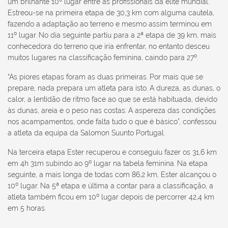
um brilhante 10º lugar entre as profissionais da elite mundial.
Estreou-se na primeira etapa de 30,3 km com alguma cautela,
fazendo a adaptação ao terreno e mesmo assim terminou em
11º lugar. No dia seguinte partiu para a 2ª etapa de 39 km, mais
conhecedora do terreno que iria enfrentar, no entanto desceu
muitos lugares na classificação feminina, caindo para 27º.
“As piores etapas foram as duas primeiras. Por mais que se
prepare, nada prepara um atleta para isto. A dureza, as dunas, o
calor, a lentidão de ritmo face ao que se está habituada, devido
às dunas, areia e o peso nas costas. A aspereza das condições
nos acampamentos, onde falta tudo o que é básico”, confessou
a atleta da equipa da Salomon Suunto Portugal.
Na terceira etapa Ester recuperou e conseguiu fazer os 31,6 km
em 4h 31m subindo ao 9º lugar na tabela feminina. Na etapa
seguinte, a mais longa de todas com 86,2 km, Ester alcançou o
10º lugar. Na 5ª etapa e última a contar para a classificação, a
atleta também ficou em 10º lugar depois de percorrer 42,4 km
em 5
horas.