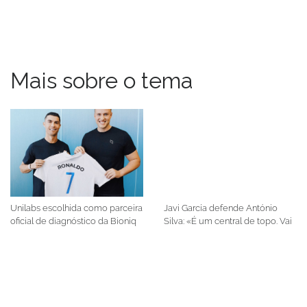
Mais sobre o tema
Unilabs escolhida como parceira
Javi García defende António
oficial de diagnóstico da Bioniq
Silva: «É um central de topo. Vai
em Portugal
dar a volta»