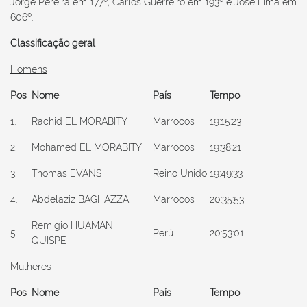
Jorge Pereira em 177º, Carlos Guerreiro em 193º e José Lima em
606º.
Classificação geral
Homens
Pos
Nome
País
Tempo
1.
Rachid EL MORABITY
Marrocos
19:15:23
2.
Mohamed EL MORABITY
Marrocos
19:38:21
3.
Thomas EVANS
Reino Unido
19:49:33
4.
Abdelaziz BAGHAZZA
Marrocos
20:35:53
Remigio HUAMAN
5.
Perú
20:53:01
QUISPE
Mulheres
Pos
Nome
País
Tempo