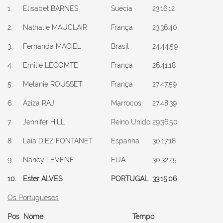
1.
Elisabet BARNES
Suécia
23:16:12
2.
Nathalie MAUCLAIR
França
23:36:40
3.
Fernanda MACIEL
Brasil
24:44:59
4.
Emilie LECOMTE
França
26:41:18
5.
Melanie ROUSSET
França
27:47:59
6.
Aziza RAJI
Marrocos
27:48:39
7.
Jennifer HILL
Reino Unido
29:36:50
8.
Laia DIEZ FONTANET
Espanha
30:17:18
9.
Nancy LEVENE
EUA
30:32:25
10.
Ester ALVES
PORTUGAL
33:15:06
Os Portugueses
Pos
Nome
Tempo