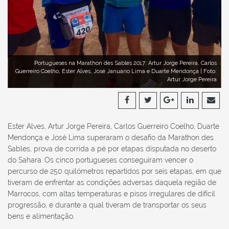
Portugueses na Marathon des Sables 2017: Artur Jorge Pereira, Carlos
Guerreiro Coelho, Ester Alves, José Januário Lima e Duarte Mendonça | Foto:
Artur Jorge Pereira
Ester Alves, Artur Jorge Pereira, Carlos Guerreiro Coelho, Duarte
Mendonça e José Lima superaram o desafio da Marathon des
Sables, prova de corrida a pé por etapas disputada no deserto
do Sahara. Os cinco portugueses conseguiram vencer o
percurso de 250 quilómetros repartidos por seis etapas, em que
tiveram de enfrentar as condições adversas daquela região de
Marrocos, com altas temperaturas e pisos irregulares de difícil
progressão, e durante a qual tiveram de transportar os seus
bens e alimentação.